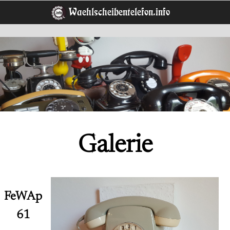
Waehlscheibentelefon.info
Galerie
FeWAp
61