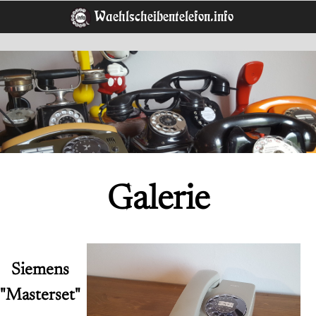
Waehlscheibentelefon.info
Galerie
Siemens
"Masterset"